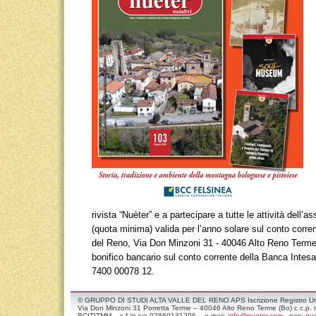
rivista “Nuèter” e a partecipare a tutte le attività dell
(quota minima) valida per l’anno solare sul conto corre
del Reno, Via Don Minzoni 31 - 40046 Alto Reno Term
bonifico bancario sul conto corrente della Banca Int
7400 00078 12.
© GRUPPO DI STUDI ALTA VALLE DEL RENO APS Iscrizione Registro Unico
Via Don Minzoni 31 Porretta Terme – 40046 Alto Reno Terme (Bo) c.c.
BCITITMM – c.f./p.iva 02860131206 – e-maii:
info@nueter.com
- pec:
nue