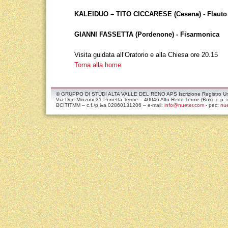
KALEIDUO – TITO CICCARESE (Cesena) - Flauto
GIANNI FASSETTA (Pordenone) - Fisarmonica
Visita guidata all’Oratorio e alla Chiesa ore 20.15
Torna alla home
© GRUPPO DI STUDI ALTA VALLE DEL RENO APS Iscrizione Registro Unico
Via Don Minzoni 31 Porretta Terme – 40046 Alto Reno Terme (Bo) c.c.
BCITITMM – c.f./p.iva 02860131206 – e-maii:
info@nueter.com
- pec:
nue