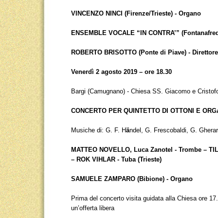
VINCENZO NINCI (Firenze/Trieste) - Organo
ENSEMBLE VOCALE “IN CONTRA’” (Fontanafred
ROBERTO BRISOTTO (Ponte di Piave) - Direttore
Venerdì 2 agosto 2019 – ore 18.30
Bargi (Camugnano) - Chiesa SS. Giacomo e Cristof
CONCERTO PER QUINTETTO DI OTTONI E OR
Musiche di: G. F. H
ä
ndel, G. Frescobaldi, G. Ghera
MATTEO NOVELLO, Luca Zanotel - Trombe – TIL
– ROK VIHLAR - Tuba (Trieste)
SAMUELE ZAMPARO (Bibione) - Organo
Prima del concerto visita guidata alla Chiesa ore 17.
un’offerta libera