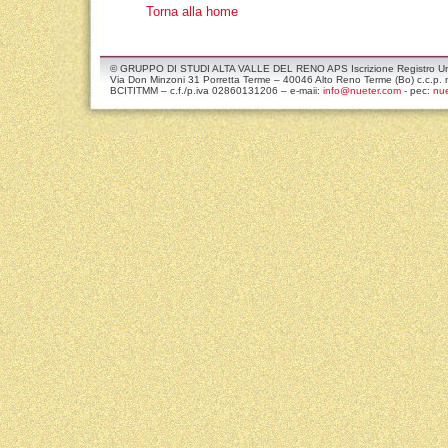
Torna alla home
© GRUPPO DI STUDI ALTA VALLE DEL RENO APS Iscrizione Registro Unico
Via Don Minzoni 31 Porretta Terme – 40046 Alto Reno Terme (Bo) c.c.
BCITITMM – c.f./p.iva 02860131206 – e-maii:
info@nueter.com
- pec:
nue