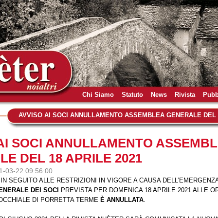
Chi Siamo
Statuto
News
Rivista
Pubb
AVVISO AI SOCI ANNULLAMENTO ASSEMBLEA GENERALE DEL 1
 AI SOCI ANNULLAMENTO ASSEMB
E DEL 18 APRILE 2021
21-03-22 09:56:00
 IN SEGUITO ALLE RESTRIZIONI IN VIGORE A CAUSA DELL’EMERGENZA
ENERALE DEI SOCI
PREVISTA PER DOMENICA 18 APRILE 2021 ALLE O
ROCCHIALE DI PORRETTA TERME
È ANNULLATA
.