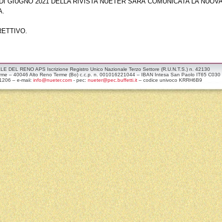
DI GIUGNO 2021 DELLA RIVISTA NUÈTER SARÀ COMUNICATA LA NUOVA
A.
RETTIVO.
 DEL RENO APS Iscrizione Registro Unico Nazionale Terzo Settore (R.U.N.T.S.) n. 42130
erme – 40046 Alto Reno Terme (Bo) c.c.p. n. 001016221044 – IBAN Intesa San Paolo IT65 C0
1206 – e-maii:
info@nueter.com
- pec:
nueter@pec.buffetti.it
– codice univoco KRRH6B9