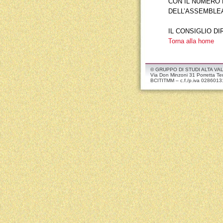
CON IL NUMERO 
DELL’ASSEMBLE
IL CONSIGLIO DI
Torna alla home
© GRUPPO DI STUDI ALTA VALLE
Via Don Minzoni 31 Porretta T
BCITITMM – c.f./p.iva 0286013