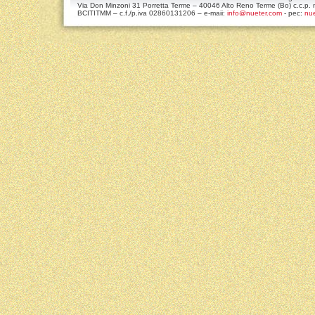
Via Don Minzoni 31 Porretta Terme – 40046 Alto Reno Terme (Bo) c.c.
BCITITMM – c.f./p.iva 02860131206 – e-maii:
info@nueter.com
- pec:
nue