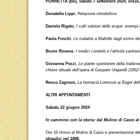
PORRETTA (Bo), sabato 7 settembre 2024, ore16
Donatella Lippi
,
Relazione introduttiva
Daniela Rigato
,
I culti salutari delle acque: esempi d
Paola Foschi
,
Le malattie a Malfolle dagli estimi d
Bruno Rovena
,
I medici condotti e l’attività sanit
Giovanna Pezzi
,
Le piante spontanee della tradizio
chiave attuale dell’opera di Gaspare Ungarelli (1852
Renzo Zagnoni,
La farmacia Lorenzini ai Bagni dell
ALTRI APPUNTAMENTI
Sabato 22 giugno 2024
In cammino con la storia: dal Mulino di Casio al
Ore 10 ritrovo al Mulino di Casio e presentazione d
idraulici nel 1806
.