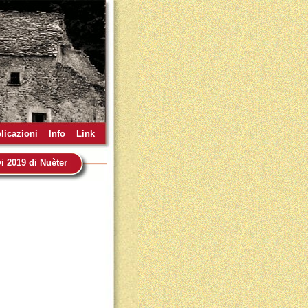
licazioni
Info
Link
i 2019 di Nuèter