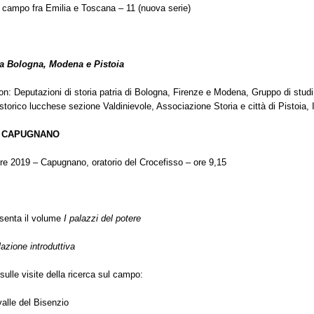
l campo fra Emilia e Toscana – 11 (nuova serie)
ra Bologna, Modena e Pistoia
on: Deputazioni di storia patria di Bologna, Firenze e Modena, Gruppo di studi 
o storico lucchese sezione Valdinievole, Associazione Storia e città di Pistoia, I
I CAPUGNANO
e 2019 – Capugnano, oratorio del Crocefisso – ore 9,15
esenta il volume
I palazzi del potere
lazione introduttiva
 sulle visite della ricerca sul campo:
valle del Bisenzio