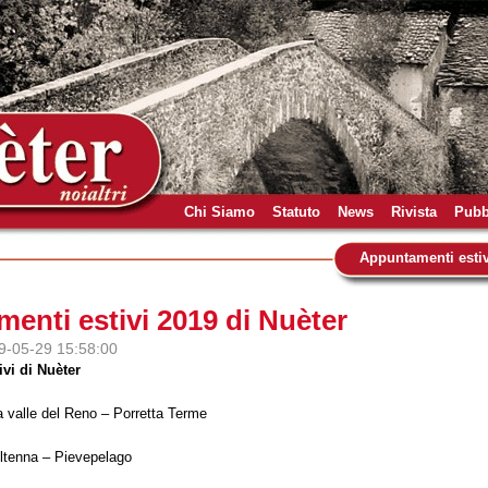
Chi Siamo
Statuto
News
Rivista
Pubb
Appuntamenti estiv
enti estivi 2019 di Nuèter
19-05-29 15:58:00
vi di Nuèter
a valle del Reno – Porretta Terme
tenna – Pievepelago