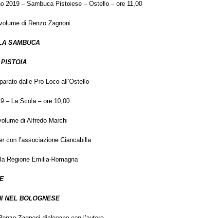
o 2019 – Sambuca Pistoiese – Ostello – ore 11,00
 volume di Renzo Zagnoni
LA SAMBUCA
PISTOIA
arato dalle Pro Loco all’Ostello
19 – La Scola – ore 10,00
volume di Alfredo Marchi
er con l’associazione Ciancabilla
ella Regione Emilia-Romagna
RE
NI NEL BOLOGNESE
Renzo Zagnoni dialogano con l’autore