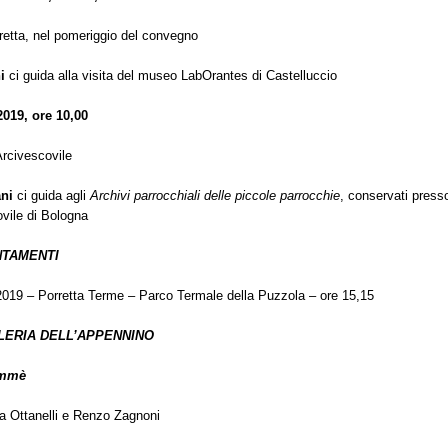
rretta, nel pomeriggio del convegno
i
ci guida alla visita del museo LabOrantes di Castelluccio
2019, ore 10,00
Arcivescovile
ni
ci guida agli
Archivi parrocchiali delle piccole parrocchie
, conservati presso
vile di Bologna
NTAMENTI
019 – Porretta Terme – Parco Termale della Puzzola – ore 15,15
LERIA DELL’APPENNINO
ommè
a Ottanelli e Renzo Zagnoni