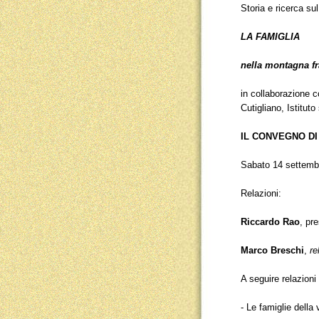
Storia e ricerca su
LA FAMIGLIA
nella montagna f
in collaborazione c
Cutigliano, Istitut
IL CONVEGNO D
Sabato 14 settembr
Relazioni:
Riccardo Rao
, pr
Marco Breschi
,
re
A seguire relazioni
- Le famiglie della 