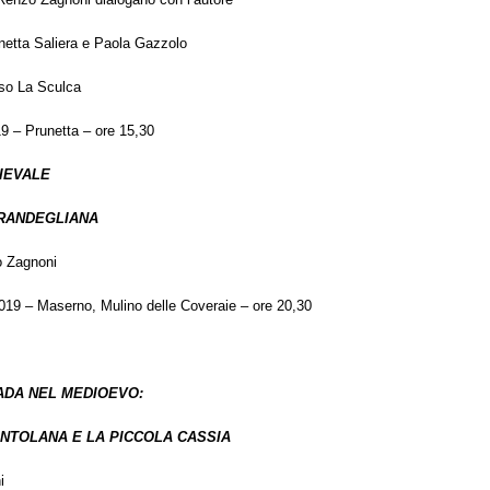
etta Saliera e Paola Gazzolo
sso La Sculca
19 – Prunetta – ore 15,30
IEVALE
RANDEGLIANA
o Zagnoni
2019 – Maserno, Mulino delle Coveraie – ore 20,30
ADA NEL MEDIOEVO:
NTOLANA E LA PICCOLA CASSIA
i