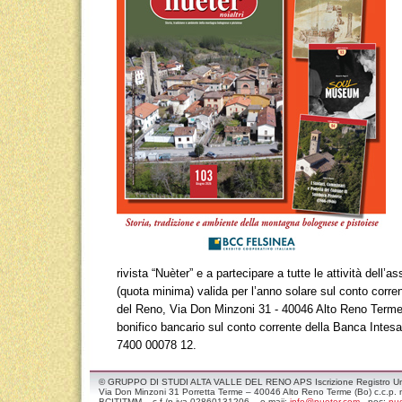
rivista “Nuèter” e a partecipare a tutte le attività dell
(quota minima) valida per l’anno solare sul conto corre
del Reno, Via Don Minzoni 31 - 40046 Alto Reno Term
bonifico bancario sul conto corrente della Banca Int
7400 00078 12.
© GRUPPO DI STUDI ALTA VALLE DEL RENO APS Iscrizione Registro Unico
Via Don Minzoni 31 Porretta Terme – 40046 Alto Reno Terme (Bo) c.c.
BCITITMM – c.f./p.iva 02860131206 – e-maii:
info@nueter.com
- pec:
nue