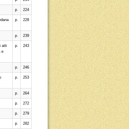
p.
224
edana
p.
228
p.
239
 atti
p.
243
 e
p.
246
o
p.
253
p.
264
p.
272
p.
279
p.
282