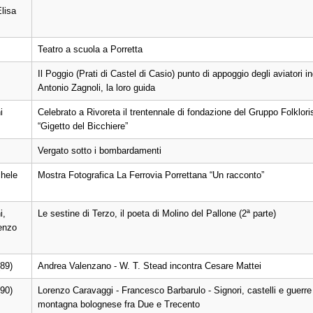
lisa
Teatro a scuola a Porretta
Il Poggio (Prati di Castel di Casio) punto di appoggio degli aviatori in
Antonio Zagnoli, la loro guida
i
Celebrato a Rivoreta il trentennale di fondazione del Gruppo Folklori
“Gigetto del Bicchiere”
Vergato sotto i bombardamenti
hele
Mostra Fotografica La Ferrovia Porrettana “Un racconto”
i,
Le sestine di Terzo, il poeta di Molino del Pallone (2ª parte)
Renzo
(89)
Andrea Valenzano - W. T. Stead incontra Cesare Mattei
(90)
Lorenzo Caravaggi - Francesco Barbarulo - Signori, castelli e guerre
montagna bolognese fra Due e Trecento