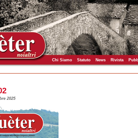
Chi Siamo
Statuto
News
Rivista
Pubb
02
bre 2025