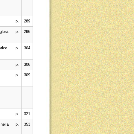
p.
289
glesi:
p.
296
stico
p.
304
p.
306
p.
309
p.
321
 nella
p.
353