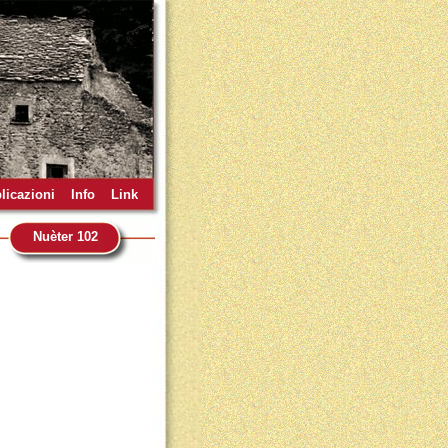
licazioni
Info
Link
Nuèter 102