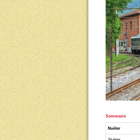
Sommario
Nuèter
Nuèter