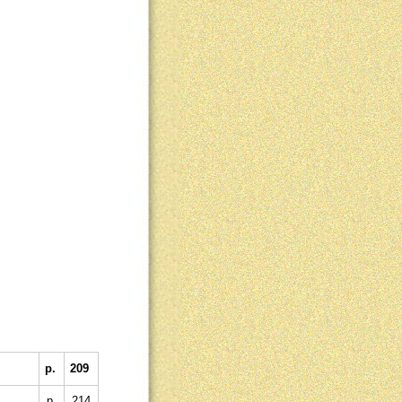
p.
209
p.
214