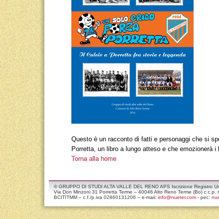
Questo è un racconto di fatti e personaggi che si spe
Porretta, un libro a lungo atteso e che emozionerà i le
Torna alla home
© GRUPPO DI STUDI ALTA VALLE DEL RENO APS Iscrizione Registro Unico
Via Don Minzoni 31 Porretta Terme – 40046 Alto Reno Terme (Bo) c.c.
BCITITMM – c.f./p.iva 02860131206 – e-maii:
info@nueter.com
- pec:
nue